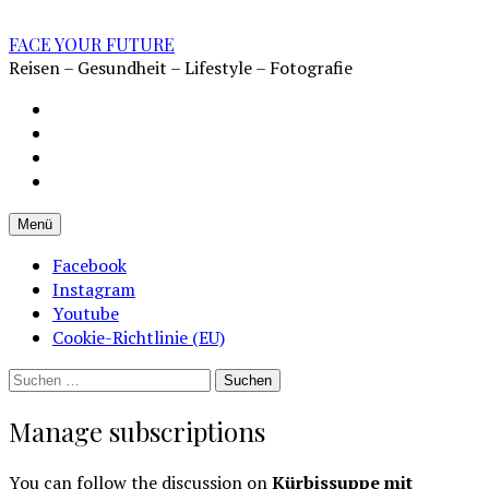
Zum
Inhalt
FACE YOUR FUTURE
überspringen
Reisen – Gesundheit – Lifestyle – Fotografie
Impressum
Datenschutz
Kontakt
Cookie-
Richtlinie
Menü
(EU)
Facebook
Instagram
Youtube
Cookie-Richtlinie (EU)
Suchen
nach:
Manage subscriptions
You can follow the discussion on
Kürbissuppe mit