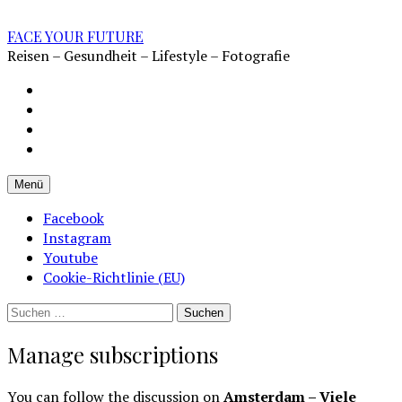
Zum
Inhalt
FACE YOUR FUTURE
überspringen
Reisen – Gesundheit – Lifestyle – Fotografie
Impressum
Datenschutz
Kontakt
Cookie-
Richtlinie
Menü
(EU)
Facebook
Instagram
Youtube
Cookie-Richtlinie (EU)
Suchen
nach:
Manage subscriptions
You can follow the discussion on
Amsterdam – Viele