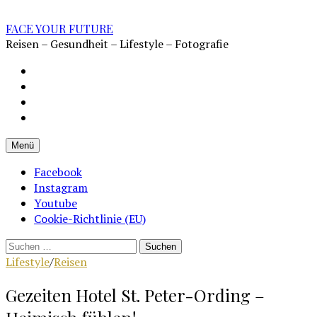
Zum
Inhalt
FACE YOUR FUTURE
überspringen
Reisen – Gesundheit – Lifestyle – Fotografie
Impressum
Datenschutz
Kontakt
Cookie-
Richtlinie
Menü
(EU)
Facebook
Instagram
Youtube
Cookie-Richtlinie (EU)
Suchen
nach:
Lifestyle
/
Reisen
Gezeiten Hotel St. Peter-Ording –