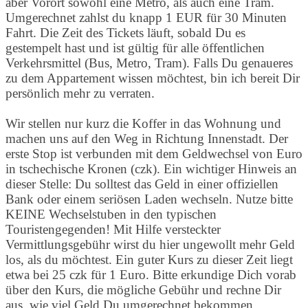
aber Vorort sowohl eine Metro, als auch eine Tram.
Umgerechnet zahlst du knapp 1 EUR für 30 Minuten
Fahrt. Die Zeit des Tickets läuft, sobald Du es
gestempelt hast und ist gültig für alle öffentlichen
Verkehrsmittel (Bus, Metro, Tram). Falls Du genaueres
zu dem Appartement wissen möchtest, bin ich bereit Dir
persönlich mehr zu verraten.
Wir stellen nur kurz die Koffer in das Wohnung und
machen uns auf den Weg in Richtung Innenstadt. Der
erste Stop ist verbunden mit dem Geldwechsel von Euro
in tschechische Kronen (czk). Ein wichtiger Hinweis an
dieser Stelle: Du solltest das Geld in einer offiziellen
Bank oder einem seriösen Laden wechseln. Nutze bitte
KEINE Wechselstuben in den typischen
Touristengegenden! Mit Hilfe versteckter
Vermittlungsgebühr wirst du hier ungewollt mehr Geld
los, als du möchtest. Ein guter Kurs zu dieser Zeit liegt
etwa bei 25 czk für 1 Euro. Bitte erkundige Dich vorab
über den Kurs, die mögliche Gebühr und rechne Dir
aus, wie viel Geld Du umgerechnet bekommen