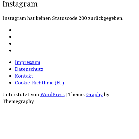
Instagram
Instagram hat keinen Statuscode 200 zurückgegeben.
Facebook
Instagram
Youtube
Cookie-
Richtlinie
Impressum
(EU)
Datenschutz
Kontakt
Cookie-Richtlinie (EU)
Unterstützt von
WordPress
|
Theme:
Graphy
by
Themegraphy