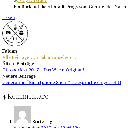
Ein Blick auf die Altstadt Prags vom Gimpfel des Nati
reisen
Fabian
Alle Beiträge von Fabian ansehen →
Beitragsnavigation
Ältere Beiträge
Oktoberfest 2017 – Das Wiesn Original!
Neuere Beiträge
Generation “Smartphone Sucht” – Gespräche eingestellt!
4 Kommentare
Kortz
sagt:
6. November 2017 um 22:46 Uhr