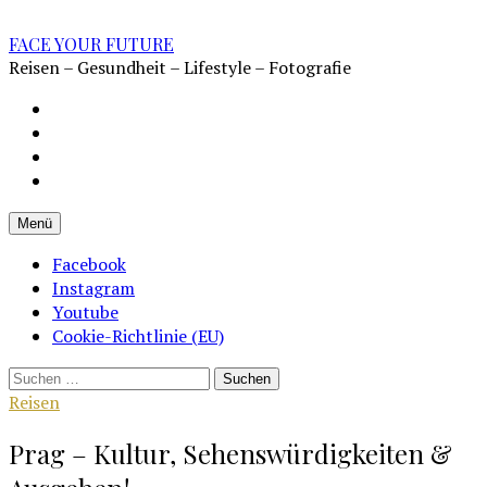
Zum
Inhalt
FACE YOUR FUTURE
überspringen
Reisen – Gesundheit – Lifestyle – Fotografie
Impressum
Datenschutz
Kontakt
Cookie-
Richtlinie
Menü
(EU)
Facebook
Instagram
Youtube
Cookie-Richtlinie (EU)
Suchen
nach:
Reisen
Prag – Kultur, Sehenswürdigkeiten &