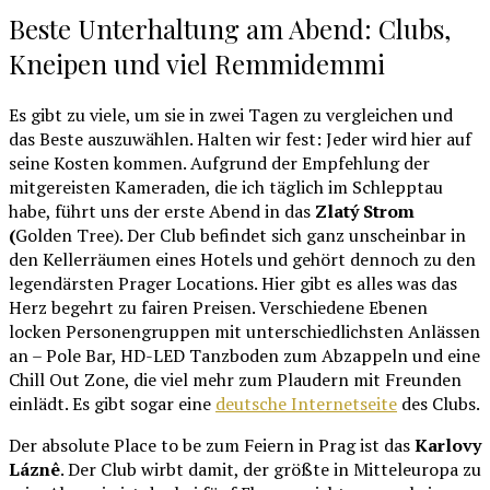
Beste Unterhaltung am Abend: Clubs,
Kneipen und viel Remmidemmi
Es gibt zu viele, um sie in zwei Tagen zu vergleichen und
das Beste auszuwählen. Halten wir fest: Jeder wird hier auf
seine Kosten kommen. Aufgrund der Empfehlung der
mitgereisten Kameraden, die ich täglich im Schlepptau
habe, führt uns der erste Abend in das
Zlatý Strom
(
Golden Tree). Der Club befindet sich ganz unscheinbar in
den Kellerräumen eines Hotels und gehört dennoch zu den
legendärsten Prager Locations. Hier gibt es alles was das
Herz begehrt zu fairen Preisen. Verschiedene Ebenen
locken Personengruppen mit unterschiedlichsten Anlässen
an – Pole Bar, HD-LED Tanzboden zum Abzappeln und eine
Chill Out Zone, die viel mehr zum Plaudern mit Freunden
einlädt. Es gibt sogar eine
deutsche Internetseite
des Clubs.
Der absolute Place to be zum Feiern in Prag ist das
Karlovy
Láznê
. Der Club wirbt damit, der größte in Mitteleuropa zu