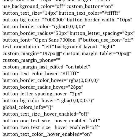
use_background_color=”off” custom_button=”on”
button_text_size=”14px” button_text_color=”#ffffff”
button_bg_color=”#000000″ button_border_width=”10px”
button_border_color=”rgba(0,0,0,0)”
button_border_radius=”30px” button_letter_spacing=”2px”
button_font=”Open Sans|700||on|||||” button_use_icon=”off”
text_orientation=”left” background_layout=”light”
custom_margin=”197px|||||” custom_margin_tablet=”0px|||”
custom_margin_phone=””
custom_margin_last_edited=”on|tablet”
button_text_color_hover=”#ffffff”
button_border_color_hover=”rgba(0,0,0,0)”
button_border_radius_hover=”28px”
button_letter_spacing_hover=”2px”
button_bg_color_hover=”rgba(0,0,0,0.7)”
global_colors_info=”{}”
button_text_size__hover_enabled=”off”
button_one_text_size__hover_enabled=”off”
button_two_text_size__hover_enabled=”off”
button_text_color__hover_enabled=”on”