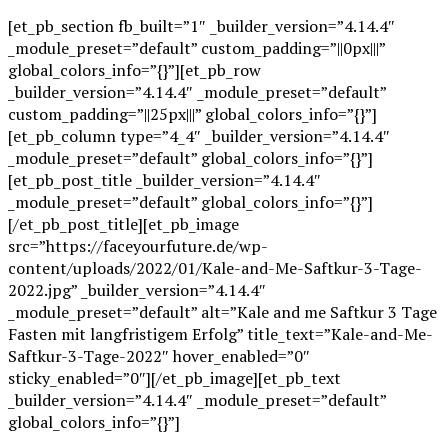
[et_pb_section fb_built=”1″ _builder_version=”4.14.4″
_module_preset=”default” custom_padding=”||0px|||”
global_colors_info=”{}”][et_pb_row
_builder_version=”4.14.4″ _module_preset=”default”
custom_padding=”||25px|||” global_colors_info=”{}”]
[et_pb_column type=”4_4″ _builder_version=”4.14.4″
_module_preset=”default” global_colors_info=”{}”]
[et_pb_post_title _builder_version=”4.14.4″
_module_preset=”default” global_colors_info=”{}”]
[/et_pb_post_title][et_pb_image
src=”https://faceyourfuture.de/wp-
content/uploads/2022/01/Kale-and-Me-Saftkur-3-Tage-
2022.jpg” _builder_version=”4.14.4″
_module_preset=”default” alt=”Kale and me Saftkur 3 Tage
Fasten mit langfristigem Erfolg” title_text=”Kale-and-Me-
Saftkur-3-Tage-2022″ hover_enabled=”0″
sticky_enabled=”0″][/et_pb_image][et_pb_text
_builder_version=”4.14.4″ _module_preset=”default”
global_colors_info=”{}”]