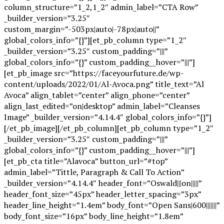
column_structure=”1_2,1_2″ admin_label=”CTA Row”
_builder_version=”3.25″
custom_margin=”-503px|auto|-78px|auto||”
global_colors_info=”{}”][et_pb_column type=”1_2″
_builder_version=”3.25″ custom_padding=”|||”
global_colors_info=”{}” custom_padding__hover=”|||”]
[et_pb_image src=”https://faceyourfuture.de/wp-
content/uploads/2022/01/Al-Avoca.png” title_text=”Al
Avoca” align_tablet=”center” align_phone=”center”
align_last_edited=”on|desktop” admin_label=”Cleanses
Image” _builder_version=”4.14.4″ global_colors_info=”{}”]
[/et_pb_image][/et_pb_column][et_pb_column type=”1_2″
_builder_version=”3.25″ custom_padding=”|||”
global_colors_info=”{}” custom_padding__hover=”|||”]
[et_pb_cta title=”Alavoca” button_url=”#top”
admin_label=”Tittle, Paragraph & Call To Action”
_builder_version=”4.14.4″ header_font=”Oswald|||on|||||”
header_font_size=”45px” header_letter_spacing=”3px”
header_line_height=”1.4em” body_font=”Open Sans|600|||||||”
body_font_size=”16px” body_line_height=”1.8em”