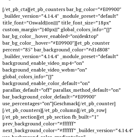
[/et_pb_cta][et_pb_counters bar_bg_color=”#E09900″
_builder_version=”4.14.4″ _module_preset=”default”
title_font=”Oswald|||on|||||” title_font_size=”18px”
custom_margin=”||40px|||” global_colors_info=”{}”
bar_bg_color__hover_enabled=”on|desktop”
bar_bg_color__hover=”#E09900″][et_pb_counter
percent=”85″ bar_background_color=”#d1d808″
_builder_version=”4.14.4″ _module_preset=”default”
background_enable_video_mp4=”on”
background_enable_video_webm=”on”
global_colors_info=”{}”
background_enable_color_default=”on”
parallax_default=”off” parallax_method_default=”on”
bar_background_color_default=”#E09900″
use_percentages=”on”]Geschmack[/et_pb_counter]
[/et_pb_counters][/et_pb_column][/et_pb_row]
[/et_pb_section][et_pb_section fb_built=”1″
prev_background_color=”#ffffff”
next_background_color=”#ffffff” _builder_version=”4.14.4″
use_background_color_gradient=”on”