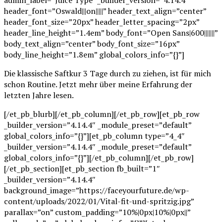
header_font=”Oswald|||on|||||” header_text_align=”center”
header_font_size=”20px” header_letter_spacing=”2px”
header_line_height=”1.4em” body_font=”Open Sans|600|||||||”
body_text_align=”center” body_font_size=”16px”
body_line_height=”1.8em” global_colors_info=”{}”]
Die klassische Saftkur 3 Tage durch zu ziehen, ist für mich
schon Routine. Jetzt mehr über meine Erfahrung der
letzten Jahre lesen.
[/et_pb_blurb][/et_pb_column][/et_pb_row][et_pb_row
_builder_version=”4.14.4″ _module_preset=”default”
global_colors_info=”{}”][et_pb_column type=”4_4″
_builder_version=”4.14.4″ _module_preset=”default”
global_colors_info=”{}”][/et_pb_column][/et_pb_row]
[/et_pb_section][et_pb_section fb_built=”1″
_builder_version=”4.14.4″
background_image=”https://faceyourfuture.de/wp-
content/uploads/2022/01/Vital-fit-und-spritzig.jpg”
parallax=”on” custom_padding=”10%|0px|10%|0px||”