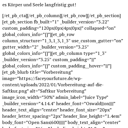
es Körper und Seele langfristig gut!
[/et_pb_cta][/et_pb_column][/et_pb_row][/et_pb_section]
[et_pb_section fb_built=”1″ _builder_version=”3.22″
custom_padding=”120px|0px|4px|0px||” collapsed=”on”
global_colors_info=”{}”][et_pb_row
column_structure=”1_3,1_3,1_3″ use_custom_gutter=”on”
gutter_width=”2″ _builder_version=”3.25″
global_colors_info=”{}”][et_pb_column type=”1_3″
_builder_version=”3.25″ custom_padding=”|||”
global_colors_info=”{}” custom_padding__hover=”|||”]
[et_pb_blurb title=”Vorbereitung”
image=”https://faceyourfuture.de/wp-
content/uploads/2022/01/Vorbereitung-auf-die-
Saftkur.png” alt=”Saftkur Vorbereitung”
image_icon_width=”30%” admin_label=”Juice Type”
_builder_version=”4.14.4″ header_font=”Oswald|||on|||||”
header_text_align=”center” header_font_size=”20px”
header_letter_spacing=”2px” header_line_height=”1.4em”
body_font=”Open Sans|600|||||||” body_text_align=”center”