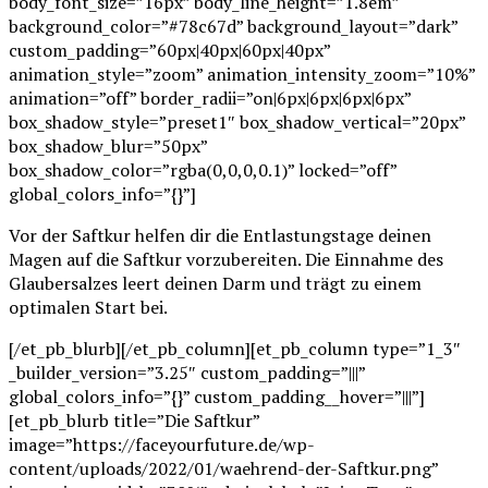
body_font_size=”16px” body_line_height=”1.8em”
background_color=”#78c67d” background_layout=”dark”
custom_padding=”60px|40px|60px|40px”
animation_style=”zoom” animation_intensity_zoom=”10%”
animation=”off” border_radii=”on|6px|6px|6px|6px”
box_shadow_style=”preset1″ box_shadow_vertical=”20px”
box_shadow_blur=”50px”
box_shadow_color=”rgba(0,0,0,0.1)” locked=”off”
global_colors_info=”{}”]
Vor der Saftkur helfen dir die Entlastungstage deinen
Magen auf die Saftkur vorzubereiten. Die Einnahme des
Glaubersalzes leert deinen Darm und trägt zu einem
optimalen Start bei.
[/et_pb_blurb][/et_pb_column][et_pb_column type=”1_3″
_builder_version=”3.25″ custom_padding=”|||”
global_colors_info=”{}” custom_padding__hover=”|||”]
[et_pb_blurb title=”Die Saftkur”
image=”https://faceyourfuture.de/wp-
content/uploads/2022/01/waehrend-der-Saftkur.png”