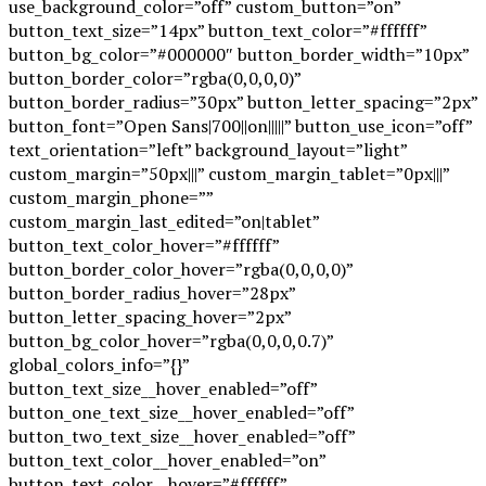
use_background_color=”off” custom_button=”on”
button_text_size=”14px” button_text_color=”#ffffff”
button_bg_color=”#000000″ button_border_width=”10px”
button_border_color=”rgba(0,0,0,0)”
button_border_radius=”30px” button_letter_spacing=”2px”
button_font=”Open Sans|700||on|||||” button_use_icon=”off”
text_orientation=”left” background_layout=”light”
custom_margin=”50px|||” custom_margin_tablet=”0px|||”
custom_margin_phone=””
custom_margin_last_edited=”on|tablet”
button_text_color_hover=”#ffffff”
button_border_color_hover=”rgba(0,0,0,0)”
button_border_radius_hover=”28px”
button_letter_spacing_hover=”2px”
button_bg_color_hover=”rgba(0,0,0,0.7)”
global_colors_info=”{}”
button_text_size__hover_enabled=”off”
button_one_text_size__hover_enabled=”off”
button_two_text_size__hover_enabled=”off”
button_text_color__hover_enabled=”on”
button_text_color__hover=”#ffffff”