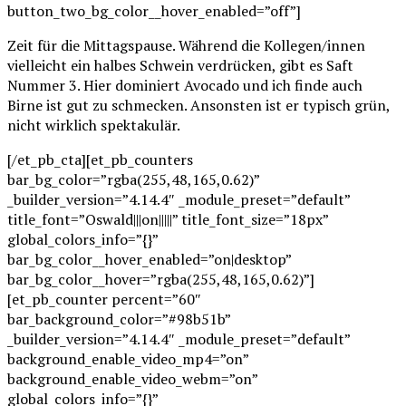
button_two_bg_color__hover_enabled=”off”]
Zeit für die Mittagspause. Während die Kollegen/innen
vielleicht ein halbes Schwein verdrücken, gibt es Saft
Nummer 3. Hier dominiert Avocado und ich finde auch
Birne ist gut zu schmecken. Ansonsten ist er typisch grün,
nicht wirklich spektakulär.
[/et_pb_cta][et_pb_counters
bar_bg_color=”rgba(255,48,165,0.62)”
_builder_version=”4.14.4″ _module_preset=”default”
title_font=”Oswald|||on|||||” title_font_size=”18px”
global_colors_info=”{}”
bar_bg_color__hover_enabled=”on|desktop”
bar_bg_color__hover=”rgba(255,48,165,0.62)”]
[et_pb_counter percent=”60″
bar_background_color=”#98b51b”
_builder_version=”4.14.4″ _module_preset=”default”
background_enable_video_mp4=”on”
background_enable_video_webm=”on”
global_colors_info=”{}”