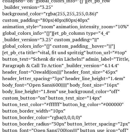
collapsed=”on” global_colors_info=”{}”][et_pb_row
_builder_version=”3.25″
background_color=”rgba(255,255,255,0.86)”
custom_padding=”80px|40px|80px|40px”
animation_style=”zoom” animation_intensity_zoom=”10%”
global_colors_info=”{}”][et_pb_column type=”4_4″
_builder_version=”3.25″ custom_padding=”|||”
global_colors_info=”{}” custom_padding__hover=”|||”]
[et_pb_cta title=”vital, fit und spritzig” button_url=”#top”
button_text=”Schenk dir ein Lächeln!” admin_label=”Tittle,
Paragraph & Call To Action” _builder_version=”4.14.4″
header_font=”Oswald|||on|||||” header_font_size=”45px”
header_letter_spacing=”3px” header_line_height=”1.4em”
body_font=”Open Sans|600|||||||” body_font_size=”16px”
body_line_height=”1.8em” use_background_color=”off”
custom_button=”on” button_text_size=”14px”
button_text_color=”#ffffff” button_bg_color=”#000000″
button_border_width=”10px”
button_border_color=”rgba(0,0,0,0)”
button_border_radius=”30px” button_letter_spacing=”2px”
button_font=”Open Sans|700||on|||||” button_use_icon=”off”