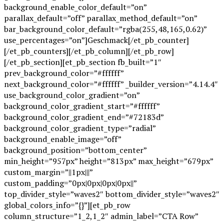
background_enable_color_default=”on”
parallax_default=”off” parallax_method_default=”on”
bar_background_color_default=”rgba(255,48,165,0.62)”
use_percentages=”on”]Geschmack[/et_pb_counter]
[/et_pb_counters][/et_pb_column][/et_pb_row]
[/et_pb_section][et_pb_section fb_built=”1″
prev_background_color=”#ffffff”
next_background_color=”#ffffff” _builder_version=”4.14.4″
use_background_color_gradient=”on”
background_color_gradient_start=”#ffffff”
background_color_gradient_end=”#72183d”
background_color_gradient_type=”radial”
background_enable_image=”off”
background_position=”bottom_center”
min_height=”957px” height=”813px” max_height=”679px”
custom_margin=”||1px|||”
custom_padding=”0px|0px|0px|0px||”
top_divider_style=”waves2″ bottom_divider_style=”waves2″
global_colors_info=”{}”][et_pb_row
column_structure=”1_2,1_2″ admin_label=”CTA Row”