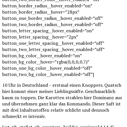
button_border_radius__hover_enabled=”on”
button_border_radius__hover=”28px”
button_one_border_radius__hover_enabled=”off”
button_two_border_radius__hover_enabled=”off”
button_letter_spacing__hover_enabled=”on”
button_letter_spacing__hover=”2px”
button_one_letter_spacing__hover_enabled=”off”
button_two_letter_spacing__hover_enabled=”off”
button_bg_color__hover_enabled=”on”
button_bg_color__hover=”rgba(0,0,0,0.7)”
button_one_bg_color__hover_enabled=”off”
button_two_bg_color__hover_enabled=”off”]
10 Uhr in Deutschland – erstmal einen Knoppers. Quatsch
hier kommt einer meiner Lieblingssäfte. Geschmacklich
kaum zu toppen. Die Karotten strahlen hier Dominanz aus
und übernehmen ganz klar das Kommando. Dieser Saft ist
mit drei Inhaltsstoffen relativ schlicht und dennoch
schmeckt er intensiv.
[/et_pb_cta][et_pb_counters _builder_version=”4.14.4″