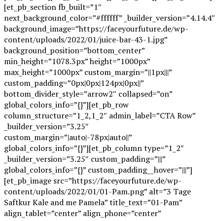
[et_pb_section fb_built=”1″
next_background_color=”#ffffff” _builder_version=”4.14.4″
background_image=”https://faceyourfuture.de/wp-
content/uploads/2022/01/juice-bar-43-1.jpg”
background_position=”bottom_center”
min_height=”1078.3px” height=”1000px”
max_height=”1000px” custom_margin=”||1px|||”
custom_padding=”0px|0px|124px|0px||”
bottom_divider_style=”arrow2″ collapsed=”on”
global_colors_info=”{}”][et_pb_row
column_structure=”1_2,1_2″ admin_label=”CTA Row”
_builder_version=”3.25″
custom_margin=”|auto|-78px|auto||”
global_colors_info=”{}”][et_pb_column type=”1_2″
_builder_version=”3.25″ custom_padding=”|||”
global_colors_info=”{}” custom_padding__hover=”|||”]
[et_pb_image src=”https://faceyourfuture.de/wp-
content/uploads/2022/01/01-Pam.png” alt=”3 Tage
Saftkur Kale and me Pamela” title_text=”01-Pam”
align_tablet=”center” align_phone=”center”