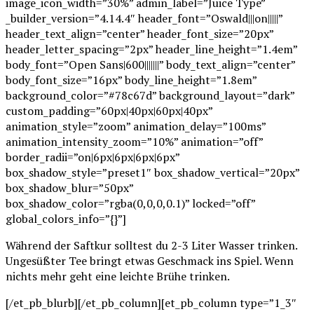
image_icon_width=”30%” admin_label=”Juice Type”
_builder_version=”4.14.4″ header_font=”Oswald|||on|||||”
header_text_align=”center” header_font_size=”20px”
header_letter_spacing=”2px” header_line_height=”1.4em”
body_font=”Open Sans|600|||||||” body_text_align=”center”
body_font_size=”16px” body_line_height=”1.8em”
background_color=”#78c67d” background_layout=”dark”
custom_padding=”60px|40px|60px|40px”
animation_style=”zoom” animation_delay=”100ms”
animation_intensity_zoom=”10%” animation=”off”
border_radii=”on|6px|6px|6px|6px”
box_shadow_style=”preset1″ box_shadow_vertical=”20px”
box_shadow_blur=”50px”
box_shadow_color=”rgba(0,0,0,0.1)” locked=”off”
global_colors_info=”{}”]
Während der Saftkur solltest du 2-3 Liter Wasser trinken.
Ungesüßter Tee bringt etwas Geschmack ins Spiel. Wenn
nichts mehr geht eine leichte Brühe trinken.
[/et_pb_blurb][/et_pb_column][et_pb_column type=”1_3″