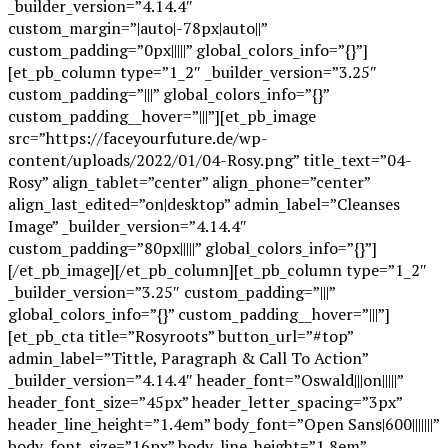
_builder_version=”4.14.4″
custom_margin=”|auto|-78px|auto||”
custom_padding=”0px|||||” global_colors_info=”{}”]
[et_pb_column type=”1_2″ _builder_version=”3.25″
custom_padding=”|||” global_colors_info=”{}”
custom_padding__hover=”|||”][et_pb_image
src=”https://faceyourfuture.de/wp-
content/uploads/2022/01/04-Rosy.png” title_text=”04-
Rosy” align_tablet=”center” align_phone=”center”
align_last_edited=”on|desktop” admin_label=”Cleanses
Image” _builder_version=”4.14.4″
custom_padding=”80px|||||” global_colors_info=”{}”]
[/et_pb_image][/et_pb_column][et_pb_column type=”1_2″
_builder_version=”3.25″ custom_padding=”|||”
global_colors_info=”{}” custom_padding__hover=”|||”]
[et_pb_cta title=”Rosyroots” button_url=”#top”
admin_label=”Tittle, Paragraph & Call To Action”
_builder_version=”4.14.4″ header_font=”Oswald|||on|||||”
header_font_size=”45px” header_letter_spacing=”3px”
header_line_height=”1.4em” body_font=”Open Sans|600|||||||”
body_font_size=”16px” body_line_height=”1.8em”