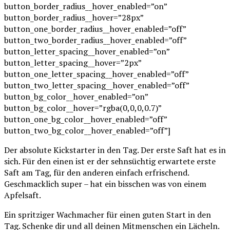
button_border_radius__hover_enabled=”on”
button_border_radius__hover=”28px”
button_one_border_radius__hover_enabled=”off”
button_two_border_radius__hover_enabled=”off”
button_letter_spacing__hover_enabled=”on”
button_letter_spacing__hover=”2px”
button_one_letter_spacing__hover_enabled=”off”
button_two_letter_spacing__hover_enabled=”off”
button_bg_color__hover_enabled=”on”
button_bg_color__hover=”rgba(0,0,0,0.7)”
button_one_bg_color__hover_enabled=”off”
button_two_bg_color__hover_enabled=”off”]
Der absolute Kickstarter in den Tag. Der erste Saft hat es in
sich. Für den einen ist er der sehnsüchtig erwartete erste
Saft am Tag, für den anderen einfach erfrischend.
Geschmacklich super – hat ein bisschen was von einem
Apfelsaft.
Ein spritziger Wachmacher für einen guten Start in den
Tag. Schenke dir und all deinen Mitmenschen ein Lächeln.