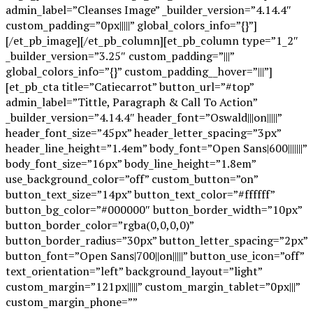
admin_label=”Cleanses Image” _builder_version=”4.14.4″
custom_padding=”0px|||||” global_colors_info=”{}”]
[/et_pb_image][/et_pb_column][et_pb_column type=”1_2″
_builder_version=”3.25″ custom_padding=”|||”
global_colors_info=”{}” custom_padding__hover=”|||”]
[et_pb_cta title=”Catiecarrot” button_url=”#top”
admin_label=”Tittle, Paragraph & Call To Action”
_builder_version=”4.14.4″ header_font=”Oswald|||on|||||”
header_font_size=”45px” header_letter_spacing=”3px”
header_line_height=”1.4em” body_font=”Open Sans|600|||||||”
body_font_size=”16px” body_line_height=”1.8em”
use_background_color=”off” custom_button=”on”
button_text_size=”14px” button_text_color=”#ffffff”
button_bg_color=”#000000″ button_border_width=”10px”
button_border_color=”rgba(0,0,0,0)”
button_border_radius=”30px” button_letter_spacing=”2px”
button_font=”Open Sans|700||on|||||” button_use_icon=”off”
text_orientation=”left” background_layout=”light”
custom_margin=”121px|||||” custom_margin_tablet=”0px|||”
custom_margin_phone=””