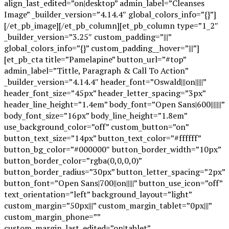
align_last_edited=”on|desktop” admin_label=”Cleanses
Image” _builder_version=”4.14.4″ global_colors_info=”{}”]
[/et_pb_image][/et_pb_column][et_pb_column type=”1_2″
_builder_version=”3.25″ custom_padding=”|||”
global_colors_info=”{}” custom_padding__hover=”|||”]
[et_pb_cta title=”Pamelapine” button_url=”#top”
admin_label=”Tittle, Paragraph & Call To Action”
_builder_version=”4.14.4″ header_font=”Oswald|||on|||||”
header_font_size=”45px” header_letter_spacing=”3px”
header_line_height=”1.4em” body_font=”Open Sans|600|||||||”
body_font_size=”16px” body_line_height=”1.8em”
use_background_color=”off” custom_button=”on”
button_text_size=”14px” button_text_color=”#ffffff”
button_bg_color=”#000000″ button_border_width=”10px”
button_border_color=”rgba(0,0,0,0)”
button_border_radius=”30px” button_letter_spacing=”2px”
button_font=”Open Sans|700||on|||||” button_use_icon=”off”
text_orientation=”left” background_layout=”light”
custom_margin=”50px|||” custom_margin_tablet=”0px|||”
custom_margin_phone=””
custom_margin_last_edited=”on|tablet”