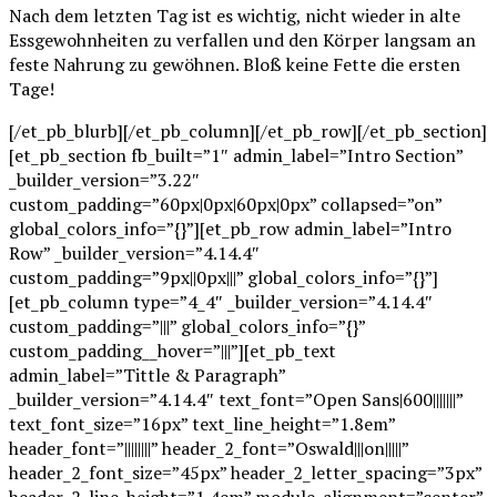
Nach dem letzten Tag ist es wichtig, nicht wieder in alte
Essgewohnheiten zu verfallen und den Körper langsam an
feste Nahrung zu gewöhnen. Bloß keine Fette die ersten
Tage!
[/et_pb_blurb][/et_pb_column][/et_pb_row][/et_pb_section]
[et_pb_section fb_built=”1″ admin_label=”Intro Section”
_builder_version=”3.22″
custom_padding=”60px|0px|60px|0px” collapsed=”on”
global_colors_info=”{}”][et_pb_row admin_label=”Intro
Row” _builder_version=”4.14.4″
custom_padding=”9px||0px|||” global_colors_info=”{}”]
[et_pb_column type=”4_4″ _builder_version=”4.14.4″
custom_padding=”|||” global_colors_info=”{}”
custom_padding__hover=”|||”][et_pb_text
admin_label=”Tittle & Paragraph”
_builder_version=”4.14.4″ text_font=”Open Sans|600|||||||”
text_font_size=”16px” text_line_height=”1.8em”
header_font=”||||||||” header_2_font=”Oswald|||on|||||”
header_2_font_size=”45px” header_2_letter_spacing=”3px”
header_2_line_height=”1.4em” module_alignment=”center”