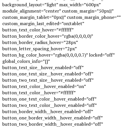
background_layout=”light” max_width=”600px”
module_alignment=”center” custom_margin=”50px|||”
custom_margin_tablet=”0px|||” custom_margin_phone=””
custom_margin_last_edited=”on|tablet”
button_text_color_hover=”#ffffff”
button_border_color_hover=”rgba(0,0,0,0)”
button_border_radius_hover=”28px”
button_letter_spacing_hover=”2px”
button_bg_color_hover=”rgba(0,0,0,0.7)” locked=”off”
global_colors_info=”{}”
button_text_size__hover_enabled=”off”
button_one_text_size__hover_enabled=”off”
button_two_text_size__hover_enabled=”off”
button_text_color__hover_enabled=”on”
button_text_color__hover=”#ffffff”
button_one_text_color__hover_enabled=”off”
button_two_text_color__hover_enabled=”off”
button_border_width__hover_enabled=”off”
button_one_border_width__hover_enabled=”off”
button_two_border_width__hover_enabled=”off”