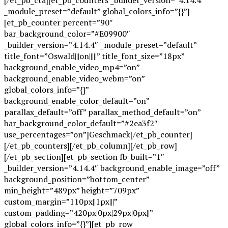
_module_preset=”default” global_colors_info=”{}”]
[et_pb_counter percent=”90″
bar_background_color=”#E09900″
_builder_version=”4.14.4″ _module_preset=”default”
title_font=”Oswald|||on|||||” title_font_size=”18px”
background_enable_video_mp4=”on”
background_enable_video_webm=”on”
global_colors_info=”{}”
background_enable_color_default=”on”
parallax_default=”off” parallax_method_default=”on”
bar_background_color_default=”#2ea3f2″
use_percentages=”on”]Geschmack[/et_pb_counter]
[/et_pb_counters][/et_pb_column][/et_pb_row]
[/et_pb_section][et_pb_section fb_built=”1″
_builder_version=”4.14.4″ background_enable_image=”off”
background_position=”bottom_center”
min_height=”489px” height=”709px”
custom_margin=”110px||1px|||”
custom_padding=”420px|0px|29px|0px||”
global_colors_info=”{}”][et_pb_row