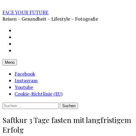
Zum
Inhalt
FACE YOUR FUTURE
überspringen
Reisen – Gesundheit – Lifestyle – Fotografie
Impressum
Datenschutz
Kontakt
Cookie-
Richtlinie
Menü
(EU)
Facebook
Instagram
Youtube
Cookie-Richtlinie (EU)
Suchen
nach:
Saftkur 3 Tage fasten mit langfristigem
Erfolg