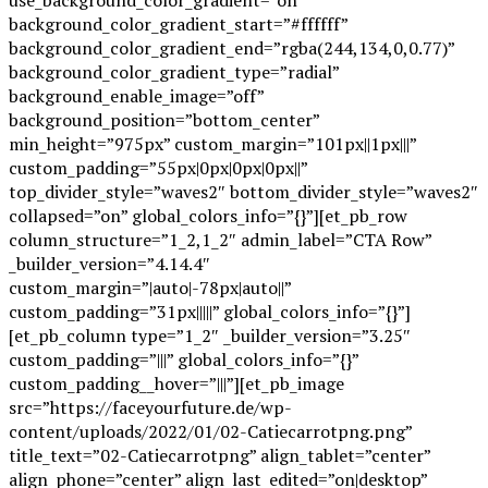
background_color_gradient_start=”#ffffff”
background_color_gradient_end=”rgba(244,134,0,0.77)”
background_color_gradient_type=”radial”
background_enable_image=”off”
background_position=”bottom_center”
min_height=”975px” custom_margin=”101px||1px|||”
custom_padding=”55px|0px|0px|0px||”
top_divider_style=”waves2″ bottom_divider_style=”waves2″
collapsed=”on” global_colors_info=”{}”][et_pb_row
column_structure=”1_2,1_2″ admin_label=”CTA Row”
_builder_version=”4.14.4″
custom_margin=”|auto|-78px|auto||”
custom_padding=”31px|||||” global_colors_info=”{}”]
[et_pb_column type=”1_2″ _builder_version=”3.25″
custom_padding=”|||” global_colors_info=”{}”
custom_padding__hover=”|||”][et_pb_image
src=”https://faceyourfuture.de/wp-
content/uploads/2022/01/02-Catiecarrotpng.png”
title_text=”02-Catiecarrotpng” align_tablet=”center”
align_phone=”center” align_last_edited=”on|desktop”