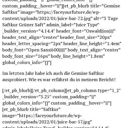
custom_padding__hover=”|||”][et_pb_blurb title=”Gemüse
Saftkur” image=”https://faceyourfuture.de/wp-
content/uploads/2022/01/juice-bar-72.jpg” alt=”3 Tage
Saftkur Grüner Saft” admin_label=”Juice Type”
_builder_version=”4.14.4″ header_font=”Oswald|||on|||||”
header_text_align=”center” header_font_size=”20px”
header_letter_spacing=”2px” header_line_height=”1.4em”
body_font=”Open Sans|600|||||||” body_text_align=”center”
body_font_size=”16px” body_line_height=”1.8em”
global_colors_info=”{}”]
Im letzten Jahr habe ich auch die Gemüse Saftkur
ausprobiert. Wie es war erfährst du in meinem Bericht!
[/et_pb_blurb][/et_pb_column][et_pb_column type=”1_2″
_builder_version=”3.25″ custom_padding=”|||”
global_colors_info=”{}” custom_padding__hover=”|||”]
[et_pb_blurb title=”Saftkur”
image=”https://faceyourfuture.de/wp-
content/uploads/2022/01/juice-bar-57.jpg”
admin_label=”Juice Type” _builder_version=”4.14.4″