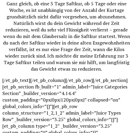
Ganz gleich, ob eine 3 Tage Saftkur, ob 5 Tage oder eine
Woche, es ist unabhängig von der Anzahl der Kurtage
grundsätzlich nicht dafür vorgesehen, um abzunehmen.
Natürlich wirst du dein Gewicht während der Zeit
reduzieren, weil du sehr viel Flüssigkeit verlierst – gerade
wenn du mit dem Glaubersalz in die Saftkur startest. Wenn
du nach der Saftkur wieder in deine alten Essgewohnheiten
verfällst, ist es nur eine Frage der Zeit, wann die Kilos
wieder zurück sind. Ich möchte dir meine Erfahrung zur 3
Tage Saftkur teilen und warum sie mir hilft, um langfristig
das Gewicht etwas zu reduzieren.
[/et_pb_text][/et_pb_column][/et_pb_row][/et_pb_section]
[et_pb_section fb_built=”1″ admin_label=”Juice Categories
Section” _builder_version=”4.14.4″
custom_padding=”0px|0px|120px|0px||” collapsed=”on”
global_colors_info=”{}”][et_pb_row
column_structure=”1_2,1_2″ admin_label=”Juice Types
Row” _builder_version=”3.25″ global_colors_info=”{}”]
[et_pb_column type=”1_2″ _builder_version=”3.25″
custom_padding=”|||” global_colors_info=”{}”