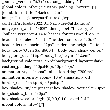
_builder_version=”3.25″ custom_padding=”|||”
global_colors_info=”{}” custom_padding__hover=”|||”]
[et_pb_blurb title=”Nach der Kur”
image=”https://faceyourfuture.de/wp-
content/uploads/2022/01/Nach-der-Saftkur.png”
image_icon_width=”30%” admin_label=”Juice Type”
_builder_version=”4.14.4″ header_font=”Oswald|||on|||||”
header_text_align=”center” header_font_size=”20px”
header_letter_spacing=”2px” header_line_height=”1.4em”
body_font=”Open Sans|600|||||||” body_text_align=”center”
body_font_size=”16px” body_line_height=”1.8em”
background_color=”#78c67d” background_layout=”dark”
custom_padding=”60px|40px|60px|40px”
animation_style=”zoom” animation_delay=”200ms”
animation_intensity_zoom=”10%” animation=”off”
border_radii=”on|6px|6px|6px|6px”
box_shadow_style=”preset1″ box_shadow_vertical=”20px”
box_shadow_blur=”50px”
box_shadow_color=”rgba(0,0,0,0.1)” locked=”off”
global_colors_info=”{}”]