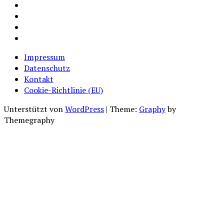
Facebook
Instagram
Youtube
Cookie-
Richtlinie
Impressum
(EU)
Datenschutz
Kontakt
Cookie-Richtlinie (EU)
Unterstützt von
WordPress
|
Theme:
Graphy
by
Themegraphy