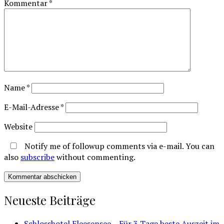
Kommentar
*
Name
*
E-Mail-Adresse
*
Website
Notify me of followup comments via e-mail. You can
also
subscribe
without commenting.
Neueste Beiträge
Schlosshotel Fleesensee – Für 3 Tage beste Auszeit im