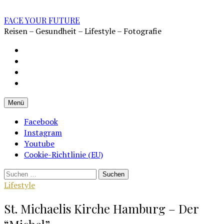
Zum
Inhalt
FACE YOUR FUTURE
überspringen
Reisen – Gesundheit – Lifestyle – Fotografie
Impressum
Datenschutz
Kontakt
Cookie-
Richtlinie
Menü
(EU)
Facebook
Instagram
Youtube
Cookie-Richtlinie (EU)
Suchen
nach:
Lifestyle
St. Michaelis Kirche Hamburg – Der