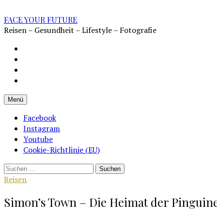
Zum
Inhalt
FACE YOUR FUTURE
überspringen
Reisen – Gesundheit – Lifestyle – Fotografie
Impressum
Datenschutz
Kontakt
Cookie-
Richtlinie
Menü
(EU)
Facebook
Instagram
Youtube
Cookie-Richtlinie (EU)
Suchen
nach:
Reisen
Simon’s Town – Die Heimat der Pinguine