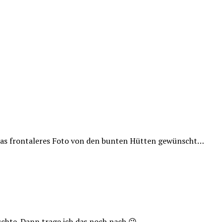
etwas frontaleres Foto von den bunten Hütten gewünscht…
nschte. Dann trage ich das noch nach 😉