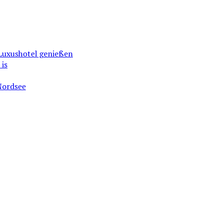
 Luxushotel genießen
is
 Nordsee