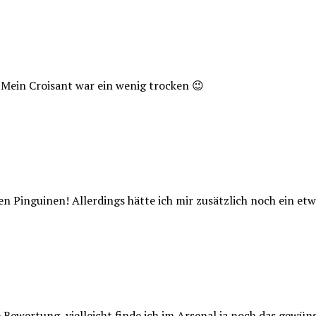
. Mein Croisant war ein wenig trocken 😉
den Pinguinen! Allerdings hätte ich mir zusätzlich noch ein 
he Bewertung, vielleicht finde ich im Arsenal ja noch das gewü