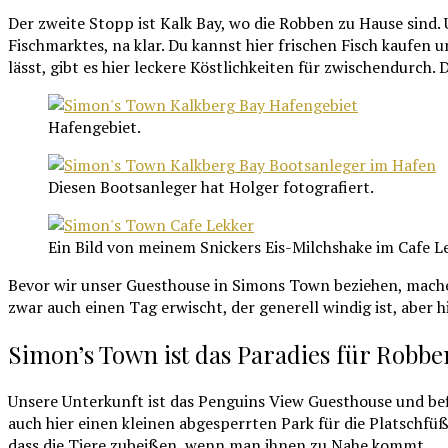
Der zweite Stopp ist Kalk Bay, wo die Robben zu Hause sind.
Fischmarktes, na klar. Du kannst hier frischen Fisch kaufen
lässt, gibt es hier leckere Köstlichkeiten für zwischendurc
Hafengebiet.
Diesen Bootsanleger hat Holger fotografiert.
Ein Bild von meinem Snickers Eis-Milchshake im Cafe L
Bevor wir unser Guesthouse in Simons Town beziehen, machen 
zwar auch einen Tag erwischt, der generell windig ist, aber 
Simon’s Town ist das Paradies für Robb
Unsere Unterkunft ist das Penguins View Guesthouse und befin
auch hier einen kleinen abgesperrten Park für die Platschfüß
dass die Tiere zubeißen, wenn man ihnen zu Nahe kommt.