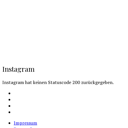
Instagram
Instagram hat keinen Statuscode 200 zurückgegeben.
Facebook
Instagram
Youtube
Cookie-
Richtlinie
Impressum
(EU)