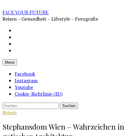
Zum
Inhalt
FACE YOUR FUTURE
überspringen
Reisen – Gesundheit – Lifestyle – Fotografie
Impressum
Datenschutz
Kontakt
Cookie-
Richtlinie
Menü
(EU)
Facebook
Instagram
Youtube
Cookie-Richtlinie (EU)
Suchen
nach:
Reisen
Stephansdom Wien – Wahrzeichen in