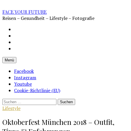
Zum
Inhalt
FACE YOUR FUTURE
überspringen
Reisen – Gesundheit – Lifestyle – Fotografie
Impressum
Datenschutz
Kontakt
Cookie-
Richtlinie
Menü
(EU)
Facebook
Instagram
Youtube
Cookie-Richtlinie (EU)
Suchen
nach:
Lifestyle
Oktoberfest München 2018 – Outfit,