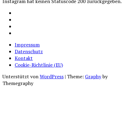
Instagram hat keinen Statuscode 200 zurückgegeben.
Facebook
Instagram
Youtube
Cookie-
Richtlinie
Impressum
(EU)
Datenschutz
Kontakt
Cookie-Richtlinie (EU)
Unterstützt von
WordPress
|
Theme:
Graphy
by
Themegraphy