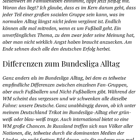
Stellenwert im Familienleben einnimmt, tippt jetzt fleißig mit.
Woran das liegt? Ich glaube, dass es im Kern darum geht, dass
jeder Teil einer großen sozialen Gruppe sein kann, was im
normalen Alltag längst nicht jedem vergönnt ist. Endlich
können alle mal mitreden, wenn es um Fußball geht. Ein
unverfängliches Thema, zu dem zwar jeder seine Meinung hat,
aber man nicht wirklich Angst haben braucht anzuecken. Am
Ende sehnen doch alle den deutschen Erfolg herbei.
Differenzen zum Bundesliga Alltag
Ganz anders als im Bundesliga Alltag, bei dem es teilweise
empfindliche Differenzen zwischen einzelnen Fan-Gruppen,
aber auch Fußballern und Nicht-Fußballern gibt. Während der
WM scheint das vergessen und wir schwenken alle dieselbe
Fahne: unsere Deutsche. Ganz unabhängig davon, ob ich unter
meinem Deutschland Trikot im Bundesliga-Alltag eher grün-
weiß oder blau-weiß trage. Auch international bietet so eine
WM große Chancen. In Russland treffen sich nun Völker aller
Nationen, die, teilweise durch die dominanten Medien der
Länder, ein recht fertiges Bild davon, wie die anderen nun mal