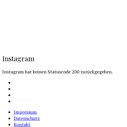
Instagram
Instagram hat keinen Statuscode 200 zurückgegeben.
Facebook
Instagram
Youtube
Cookie-
Richtlinie
Impressum
(EU)
Datenschutz
Kontakt