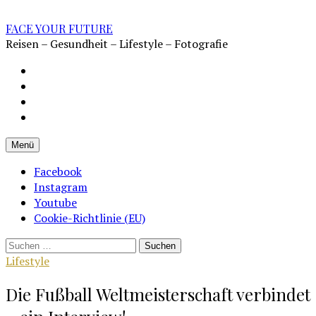
Zum
Inhalt
FACE YOUR FUTURE
überspringen
Reisen – Gesundheit – Lifestyle – Fotografie
Impressum
Datenschutz
Kontakt
Cookie-
Richtlinie
Menü
(EU)
Facebook
Instagram
Youtube
Cookie-Richtlinie (EU)
Suchen
nach:
Lifestyle
Die Fußball Weltmeisterschaft verbindet