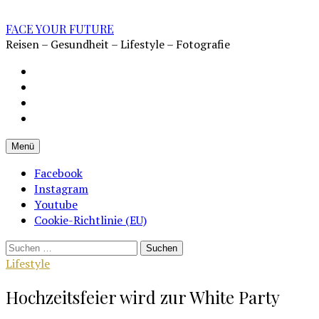
Zum
Inhalt
FACE YOUR FUTURE
überspringen
Reisen – Gesundheit – Lifestyle – Fotografie
Impressum
Datenschutz
Kontakt
Cookie-
Richtlinie
Menü
(EU)
Facebook
Instagram
Youtube
Cookie-Richtlinie (EU)
Suchen
nach:
Lifestyle
Hochzeitsfeier wird zur White Party