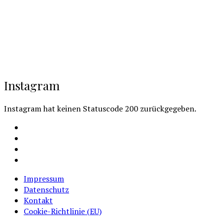
Instagram
Instagram hat keinen Statuscode 200 zurückgegeben.
Facebook
Instagram
Youtube
Cookie-
Richtlinie
Impressum
(EU)
Datenschutz
Kontakt
Cookie-Richtlinie (EU)