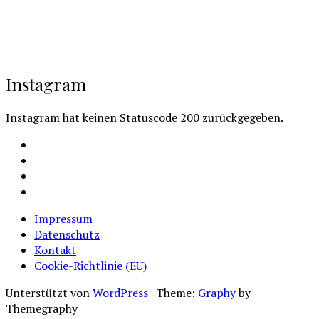
Instagram
Instagram hat keinen Statuscode 200 zurückgegeben.
Facebook
Instagram
Youtube
Cookie-
Richtlinie
Impressum
(EU)
Datenschutz
Kontakt
Cookie-Richtlinie (EU)
Unterstützt von
WordPress
|
Theme:
Graphy
by
Themegraphy