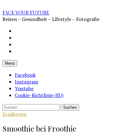
Zum
Inhalt
FACE YOUR FUTURE
überspringen
Reisen – Gesundheit – Lifestyle – Fotografie
Impressum
Datenschutz
Kontakt
Cookie-
Richtlinie
Menü
(EU)
Facebook
Instagram
Youtube
Cookie-Richtlinie (EU)
Suchen
nach:
Ernährung
Smoothie bei Froothie