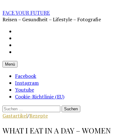
Zum
Inhalt
FACE YOUR FUTURE
überspringen
Reisen – Gesundheit – Lifestyle – Fotografie
Impressum
Datenschutz
Kontakt
Cookie-
Richtlinie
Menü
(EU)
Facebook
Instagram
Youtube
Cookie-Richtlinie (EU)
Suchen
nach:
Gastartikel
/
Rezepte
WHAT I EAT IN A DAY – WOMEN